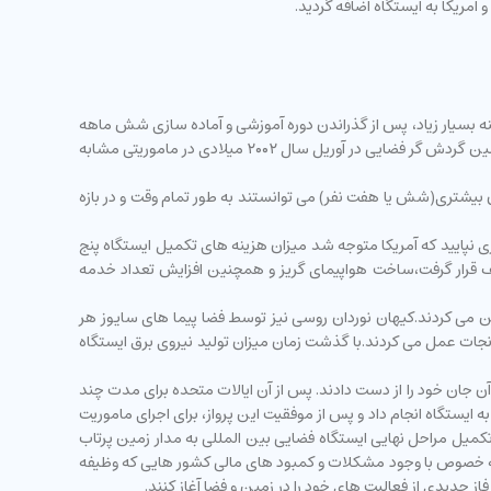
ال ۲۰۰۱ میلادی در ماموریت جایگزینی سایوز با صرف هزینه بسیار زیاد، پس از گذراندن دوره آموزشی و آماده سازی شش ماهه
در مسکو به ایستگاه فضایی سفر کرد و پس از گذشت شش روز به زمین باز گشت.پس از او یک تاجر از آفریقای جنوبی با نام مارک شاتلورت به عنوان دومین گردش گر فضایی در آوریل سال ۲۰۰۲ میلادی در ماموریتی مشابه
بیشتری(شش یا هفت نفر) می توانستند به طور تمام وقت و در بازه
پیمای گریز (برای بازگشت اضطراری به گنجایش ۶ نفر ) برنامه ریزی نمود. اما دیری نپایید که آمریکا متوجه شد میزان هزینه های تکمیل ایستگاه پنج
الف قرار گرفت،ساخت هواپیمای گریز و همچنین افزایش تعداد خدمه
یستگاه را جایگزین می کردند.کیهان نوردان روسی نیز توسط فضا پیما های سایوز هر
ات عمل می کردند.با گذشت زمان میزان تولید نیروی برق ایستگاه
نشین آن جان خود را از دست دادند. پس از آن ایالات متحده برای مدت چند
د. سرانجام در سال ۲۰۰۵ میلادی شاتل دیسکاوری سفری آزمایشی به ایستگاه انجام داد و پس از موفقیت این پرواز، برای اجرای ماموریت
مبر همان سال به منظور تکمیل مراحل نهایی ایستگاه فضایی بین المللی به مدار زمین پرتاب
، به خصوص با وجود مشکلات و کمبود های مالی کشور هایی که وظیفه
فاز جدیدی از فعالیت های خود را در زمین و فضا آغاز کنند.