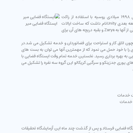
یکی از مهم ترین دلایلی تاخیر در ساخت ایستگاه فضایی، عدم پرداخت هزینه ساخت و ساز ، توسط دولت روسیه بود.در نهایت در نوامبر سال ۱۹۹۸ میلادی روسیه با استفاده از راکت
پروتن،نخستین بخش(اتاقک) از ایستگاه را به مدار زمین انتقال داد.این بخش Zarya نام داشت که در زبان روسی به معنای طلوع خورشید است.قطعه بعدی Unityنام داشت که ساخت ایالات
ایستگاه فضایی میر
متحده بود و در دسامبر همان سال با شاتل فضایی Endeavour به فضا پرتاب شد و به بخش نخست متصل گردید. Unity شامل ۸ دریچه می شد که یکی از آنها به Zarya و بقیه دریچه های آن برای
 دیگر بخش Zvezda (ستاره) یا اتاقک خدمات را به ایستگاه انتقال داد. Zvezda از قسمت هایی همچون اتاق کار و استراحت برای فضانوردان و خدمه تشکیل می شد.در
را با خود حمل می نمود که از مهمترین آنها می توان به بست های
یکی آن با شاتل های فضایی به بهره برداری رسید. نخستین خدمه تمام وقت ایستگاه فضایی با
ورد دیگر به نام های یوری جدزینکو و سرگیی کریکالو این گروه سه نفره را تشکیل می
تل آتلانتیس در فوریه سال ۲۰۰۱ میلادی نخستین آزمایشگاه فضایی خود را تحت عنوان سرنوشت Destiny Laboratory به ایستگاه فضایی فرستاد و پس از گذشت چند ماه این آزمایشگاه تحقیقات