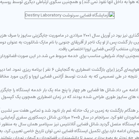
نخستین توریست فضایی دنیس تیتو که یک مشاور در بخش سرمایه گذاری نیز بود در آوریل س
نوردان منتخب آژانس فضایی اروپا اختصاص یافت.
همچنین ایجاد شرایطی مناسب برای خدمه مربوط می شد.در این صورت فضانوردان 
ایالات متحده برای افزایش تعداد خدمه ایستگاه و همچنین ساخت هوا
ت.در نتیجه در طی تصمیمی که به شدت توسط آژانس فضایی اروپا و ژاپن مورد مخ
ایی با ۳ خدمه کماکان به کار خود ادامه می داد.شاتل ها فضایی هر چهار یا پنج ماه یک بار خدمه ا
کت های سایوز طوری طراحی شده بودند که در زمان اضطراری همچون یک کپسول نج
 ماموریت خود در هنگام بازگشت به زمین در یک حادثه غم بار نابود شد و تمامی هفت سر 
سال کلیه ماموریت های شاتل فضایی به ایستگاه را برای حفظ جان فضانوردان لغو کر
 دیسکاوری برای بار دیگر در ژوییه سال ۲۰۰۶ میلادی به ایستگاه متصل گردید.شاتل فضایی آتلانتیس نیز سپتا
مچنان ادامه دارد.برای تکمیل ایستگاه فضایی نمی توان تاریخ خاصی تعیین کرد
هر چه زودتر به بهره برداری برسد تا دانشمندان، فضانوردان و کیهان نوردان بتوانند 