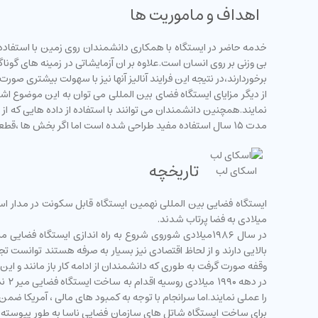
اهداف و ماموریت ها
خدمه حاضر در ایستگاه با همکاری دانشمندان روی زمین با استفاده
بی وزنی بر روی انسان است.علاوه بر ان آزمایشاتی در زمینه های گ
برخوردارند،در نتیجه این فرایند آنالیز آنها نیز با سهولت بیشتری صور
از دیگر مزایای ایستگاه فضای بین المللی می توان به این موضوع اشاره
نمایند.همچنین دانشمندان می توانند با استفاده از داده هایی که از
مدت ۱۵ سال استفاده مفید طراحی شده است اما اگر بخش ها ،قطعات و یا تجهیزات آن در بازه های زمانی منظم مورد بررسی و یا تعمیر قرار بگیرند می توان برای دهه ها از آن استفاده نمود.
تاریخچه
اسکای لب
میلادی به فضا پرتاب شدند.
در سال ۱۹۸۶میلادی شوروی شروع به راه اندازی ایستگاه 
وقفه صورت گرفت به طوری که دانشمندان از ادامه کار باز مانند و این پروژه عظیم متوقف گردید.سرانجام در سال ۲۰۰۱ میلادی روسیه 
در 
را عملی نمایند.اما سرانجام با توجه به کمبود های مالی ، آمریکا ضمن توافق با روسیه در سال ۱۹۹۳ میلادی اقدام به ساخت ایستگاهی 