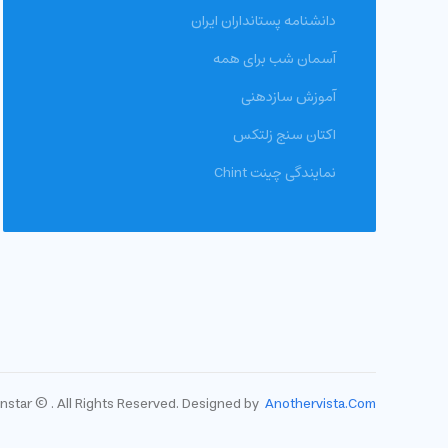
دانشنامه پستانداران ایران
آسمان شب برای همه
آموزش سازدهنی
اکتان سنج زلتکس
نمایندگی چینت Chint
star © . All Rights Reserved. Designed by
Anothervista.Com