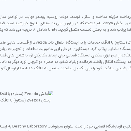
در ژوییه سال ۲۰۰۰ میلادی راکت پروتن در پروازی
ستگاه فضایی پرتاب کرد. دیسکاوری در طی این ماموریت قطعات و تجهیزات زیادی 
 ابزار اتصال دهنده با نام PMA اشاره کرد.با استفاده از این ابزار، سکوی ایستگاه فضایی برای ارتباط مکان
 ۲۰۰۰ میلادی توسط راکت سایوز به ایستگاه انتقال یافتند.فرمانده ویلیام شفرد به همراه دو کیهان ن
بخش Zvezda (ستاره) یا اتاقک خدمات
ایالات متحده توسط شا