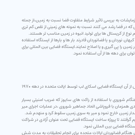
مایشات به بررسی تاثیر شرایط متفاوت فضا نسبت به زمین،از جمله
 که در فضا رشد می کنند نسبت به نمونه های زمینی از نقص کم تری
ام نوع از کریستال ها برای تولید انبوه در زمین مناسب تر هستند.
ن نوردان و یا فضانوردان قادرند بار ها و بارها از ایستگاه استفاده
مین را پی گیری و یا اصلاح نمایند.ایستگاه فضایی بین المللی برای
ایستگاه فضایی بین المللی نهمین ایستگاه قابل سکونت در مدار است.نخستین ایستگاه فضایی توسط اتحاد جماهیر شوروی با عنوان سالیوت و پس از آن ایستگاه فضایی اسکای لب توسط ایالت متحده در دهه ۱۹۷۰
ن هنگام شوروی با استفاده از راکت های سایوز که ضریب امنیتی بسیار
 از لحاظ اقتصادی نیز بسیار به صرفه هستند توانست تجهیزات و همچنین خدمه را به ایستگاه فضایی میر منتقل نماید.در سال ۱۹۹۱ میلادی همزمان با فروپاشی اتحاد جماهیر شوروی ،در عملیات اجرای میر
ژانس فضایی اروپا و ژاپن تصمیم گرفتند تا پروژه ساخت ایستگاه فضایی تحت عنوان آزادی در شراکت
لادی به ایستگاه فضایی میر پرتاب می شدند. در این هنگام فضانوردان ایالات متحده برای انجام تحقیقات به مدت شش