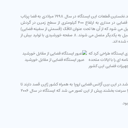
ایستگاه فضایی بین المللی یک ماهواره مسکونی بسیار عظیم در فضا است که با همکاری بیش از پانزده کشور از سراسر جهان در حال تکمیل می باشد.نخستین قطعات این ایستگاه در سال ۱۹۹۸ میلادی به فضا پرتاب
شد و نزدیک به دو سال بعد، دو فضا نورد روسی و همچنین یک کیهان نورد آمریکایی به عنوان خدمه اولیه ایستگاه شروع به کار نمودند.ایستگاه فضایی در مداری به ارتفاع ۴۰۰ کیلومتری از سطح زمین در گردش
تا ۵۲ درجه جنوبی افزایش می یابد. این ایستگاه از ۸ بخش اصلی استوانه ای تشکیل می شود که از آن ها تحت عنوان اتاقک (قسمتی از سفینه فضایی)
نیز یاد می شود.هر اتاقک به صورت جداگانه از زمین به ایستگاه فضایی انتقال می یابد.قطعات پس از انتقال توسط فضانوردان و کیهان نوردان برای تکمیل به یکدیگر متصل می شوند. ۸ صفحه خورشیدی با تولید بیش از
ای ایستگاه طراحی کرد که
امه ای را با ایالات متحده
عبور ایستگاه فضایی از مقابل خورشید
تجهیزات فضایی این کشور
یکا به همراه راکت های روسیه نیاز باشد.در این بین آژانس فضایی اروپا به همراه کشور ژاپن قصد دارند تا
با استفاده از راکت های Ariane ۵ and Japan’s و H-۲A booster rockets پرواز هایی که با هدف حمل تجهیزات به ایستگاه فضایی صورت می گیرد را سرعت بخشند.پیش از این تصور می شد که ایستگاه در سال ۲۰۰۶
ود.