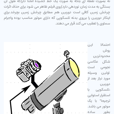
نه بصورت نقطه ای بلکه به صورت یک خط کشیده انحنا دار(که طول آن
بستگی به مدت زمان نوردهی دارد)روی فیلم ظاهر می شود برای حذف اثرات
چرخش زمین کافی است دوربین هم مطابق چرخش زمین بچرخد.برای
اینکار دوربین را برروی بدنه تلسکوپی که دارای موتور مناسب بوده واجرام
سماوی را تعقیب می کند قرار می دهند.
احتمالا این
روش
محدودترین
شکل عکاسی
نجومی است
.اولین وسیله
مورد نیاز بعد از
دوربین
،تلسکوپی با
استقرار استوایی
ترجیحا" با یک
موتور می باشد.
بطور ساده