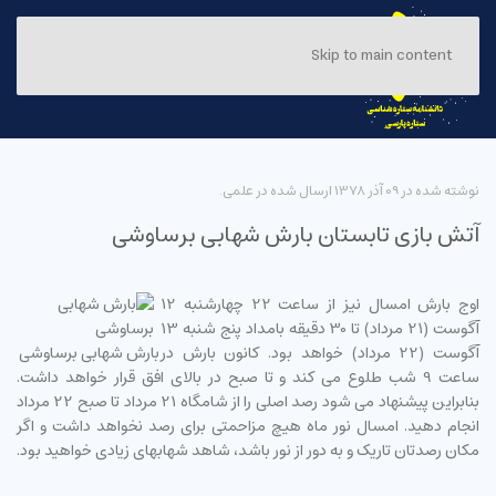
Skip to main content
نوشته شده در
09 آذر 1378
ارسال شده در
علمی
.
آتش بازی تابستان بارش شهابی برساوشی
اوج بارش امسال نیز از ساعت 22 چهارشنبه 12
آگوست (21 مرداد) تا 30 دقیقه بامداد پنج شنبه 13
آگوست (22 مرداد) خواهد بود. کانون بارش در
بارش شهابی برساوشی
ساعت 9 شب طلوع می کند و تا صبح در بالای افق قرار خواهد داشت.
بنابراین پیشنهاد می شود رصد اصلی را از شامگاه 21 مرداد تا صبح 22 مرداد
انجام دهید. امسال نور ماه هیچ مزاحمتی برای رصد نخواهد داشت و اگر
مکان رصدتان تاریک و به دور از نور باشد، شاهد شهابهای زیادی خواهید بود.