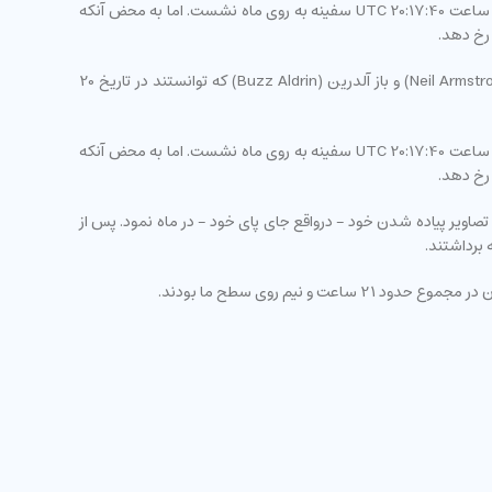
آپولو 11 در ساعت 13:32:00 UTC شانزدهم جولای 1969 (25 تیرماه 1348) از پایگاه کیپ کندی (Cape Kennedy) به فضا پرتاب شد. چهار روز بعد در ساعت 20:17:40 UTC سفینه به روی ماه نشست. اما به محض آنکه
آپولو 11 اولین ماموریت انسان روی کره ماه بود. اولین انسانهای زمینی که توانستند پای خود را در کره ماه بگذارند عبارت بودند از نیل آرمسترانگ (Neil Armstron) و باز آلدرین (Buzz Aldrin) که توانستند در تاریخ 20
آپولو 11 در ساعت 13:32:00 UTC شانزدهم جولای 1969 (25 تیرماه 1348) از پایگاه کیپ کندی (Cape Kennedy) به فضا پرتاب شد. چهار روز بعد در ساعت 20:17:40 UTC سفینه به روی ماه نشست. اما به محض آنکه
ده شد و بلافاصله به ضبط تصاویر پیاده شدن خود - درواقع جای پای خود - در ماه نمود. پس از