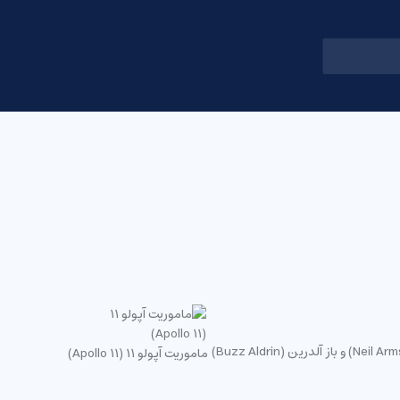
آپولو 11 اولین ماموریت انسان روی کره ماه بود. اولین انسانهای زمینی که توانستند پای خود را در کره ماه بگذارند عبارت بودند از نیل آرمسترانگ (Neil Armstron) و باز آلدرین (Buzz Aldrin)
ماموریت آپولو 11 (Apollo 11)