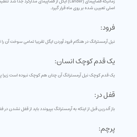
زمانیکه فضاپیمای (Lander) ایگل از فضاپیمای م
اصلی تعیین شده بر روی ماه قرار گیرد.
فرود:
نیل آرمسترانگ در هنگام فرود آوردن ایگل تقریبا تمامی سوخت آن را تما
یک قدم کوچک انسان:
یک قدم کوچک نیل آرمسترانگ آن چنان هم کوچک نبوده است زیرا پس از فرود بسیار آرام 
قفل در:
باز آلدرین قبل از اینکه به آرمسترانگ بپیوندد باید از قفل نشدن در
پرچم: