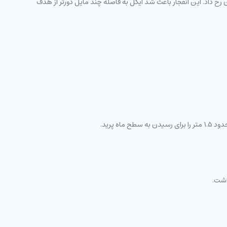
زی در آن رخ داد. این انفجار باعث شد ایگل به فاصله چند مایل دورتر از هدف
 پرید.
اشت.