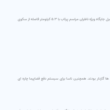
راکتهای "زحل" فضاپیمای آپولو به اندازه ای زیاد سوخت داشتند و ناسا احتمال می داد این راکتها در مراحل اولیه پرتاب دچار انفجار شوند. به همین دلیل جایگاه ویژه ناظران مراسم پرتاب با 5.3 کیلومتر فاصله از سکوی
ا گازدار بودند. همچنین ناسا برای سیستم دفع فضاپیما چاره ای