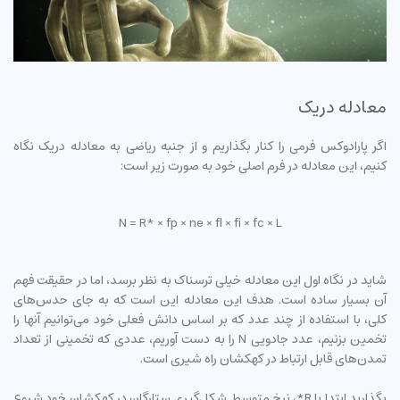
معادله دریک
اگر پارادوکس فرمی را کنار بگذاریم و از جنبه ریاضی به معادله دریک نگاه
کنیم، این معادله در فرم اصلی خود به صورت زیر است:
N = R* × fp × ne × fl × fi × fc × L
شاید در نگاه اول این معادله خیلی ترسناک به نظر برسد، اما در حقیقت فهم
آن بسیار ساده است. هدف این معادله این است که به جای حدس‌های
کلی، با استفاده از چند عدد که بر اساس دانش فعلی خود می‌توانیم آنها را
تخمین بزنیم، عدد جادویی N را به دست آوریم، عددی که تخمینی از تعداد
تمدن‌های قابل ارتباط در کهکشان راه شیری است.
بگذارید ابتدا با R*، نرخ متوسط شکل‌گیری ستارگان در کهکشان خود شروع