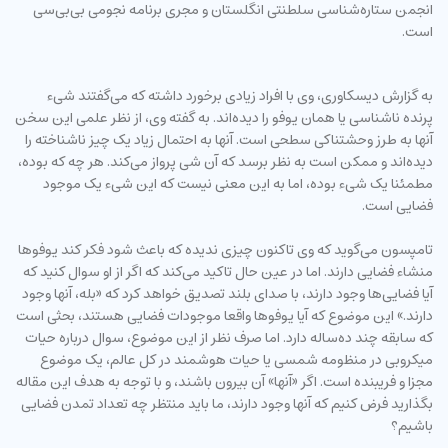
انجمن ستاره‌شناسی سلطنتی انگلستان و مجری برنامه نجومی بی‌بی‌سی
است.
به گزارش دیسکاوری، وی با افراد زیادی برخورد داشته که می‌گفتند شیء
پرنده ناشناسی یا همان یوفو را دیده‌اند. به گفته وی، از نظر علمی این سخن
آنها به طرز وحشتناکی سطحی است. آنها به احتمال زیاد یک چیز ناشناخته را
دیده‌اند و ممکن است به نظر برسد که آن شی پرواز می‌کند. هر چه که بوده،
مطمئنا یک شیء بوده، اما به این معنی نیست که این شیء یک موجود
فضایی است.
تامپسون می‌گوید که وی تاکنون چیزی ندیده که باعث شود فکر کند یوفوها
منشاء فضایی دارند. اما در عین حال تاکید می‌کند که اگر از او سوال کنید که
آیا فضایی‌ها وجود دارند، با صدای بلند تصدیق خواهد کرد که «بله، آنها وجود
دارند.» این موضوع که آیا یوفوها واقعا موجودات فضایی هستند، بحثی است
که سابقه چند ده‌ساله دارد. اما صرف نظر از این موضوع، سوال درباره حیات
میکروبی در منظومه شمسی یا حیات هوشمند در کل عالم، یک موضوع
مجزا و فریبنده است. اگر «آنها» آن بیرون باشند، و با توجه به هدف این مقاله
بگذارید فرض کنیم که آنها وجود دارند، ما باید منتظر چه تعداد تمدن فضایی
باشیم؟