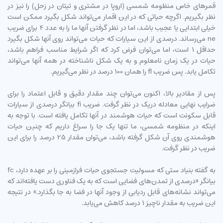
قمرهای خاص منظومه شمسی (اروپا در مشتری و تیتان در زحل) را نیز در
نظر بگیریم. اگرچه حیاتی که در این اقمار می‌تواند شکل بگیرد ممکن است
خیلی ابتدایی یا عجیب باشد، اما در نظر گرفتن آنها ما را به عدد 4 برای ضریب
ne می‌رساند. درصدی از این سیارات که حیات می‌تواند روی آنها شکل بگیرد
حداقل 1 است، اما می‌توان فرض کرد که اگر شرایط مناسب فراهم باشد،
حیات در یک زمان نامعلوم و به یک شکل ناشناخته در همه آنها می‌تواند
تکامل یابد. پس ضریب fl را همان 100 درصد در نظر می‌گیریم.
پس از مقادیر بالا، اکنون می‌توان چند مقدار دقیق و قابل اعتماد را برای
ضرایب نهایی معادله دریک در نظر گرفت. ضریب fi بیانگر درصدی از سیارات
قابل سکونت است که حیات هوشمند در آنها تکامل یافته است. با توجه به
اینکه در منظومه شمسی، ما تنها یک جا را سراغ داریم که چنین حیات
هوشمندی روی آن شکل گرفته باشد، می‌توان مقدار 25 درصد را برای این
ضریب در نظر گرفت.
به گفته بنیاد ستی که مسولیت جستجوی حیات فرازمینی را بر عهده دارد، fc
بیانگر «درصدی از تمدن‌های فضایی است که به یک فناوری دست یافته‌اند که
می‌تواند نشانه‌های قابل ردیابی از وجود آنها در فضا به جا بگذارد.» در نتیجه
این ضریب به مقدار ناچیز 1 درصد کاهش می‌یابد.