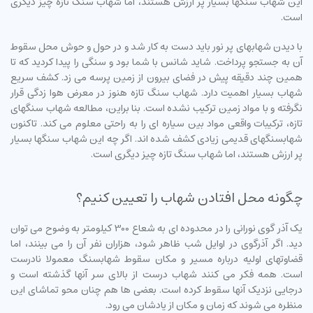
این شهاب سنگها بسیار پر ارزش هستند، اما شهاب سنگ تازه چیز دیگری
است.
با دیدن شهابهای پر نور باید دست به کار شد و در حول و حوش محل سقوط
آن به جستجو پرداخت. شاید شانس با شما بود و سنگی را پیدا کردید که تا
همین چند دقیقه پیش در فضای بیرون از زمین پرسه می زد. کشف سریع
شهاب بسیار اهمیت دارد. شهاب سنگ تازه هنوز در معرض هوا زدگی قرار
نگرفته و با مواد زمین ترکیب نشده است. بنا براین، مطالعه شهاب سنگهای
تازه، ترکیبات واقعی مواد بین سیاره ای را به راحتی معلوم می کند. تاکنون
شهابسنگهای قدیمی زیادی کشف شده اند. اگر چه این شهاب سنگها بسیار
پر ارزش هستند، اما شهاب سنگ تازه چیز دیگری است.
چگونه محل افتادن شهاب را تعیین کنیم؟
یک آذر گوی نورانی را در محدوده ای به شعاع 300 کیلومتر به وضوح می توان
دید. اگر آذرگوی در اوایل شب ظاهر شود، هزاران نفر آن را می بینند، اما
قضاوتهای اولیه درباره مسیر و مکان سقوط شهابسنگ معمولا نادرست
است. همه فکر می کنند شهاب درست از بالای سر آنها گذشته است و
درجایی نزدیک آنها سقوط کرده است. بعضی ها هم چنان محو تماشای این
منظره می شوند که زمان و مکان از یادشان می رود.