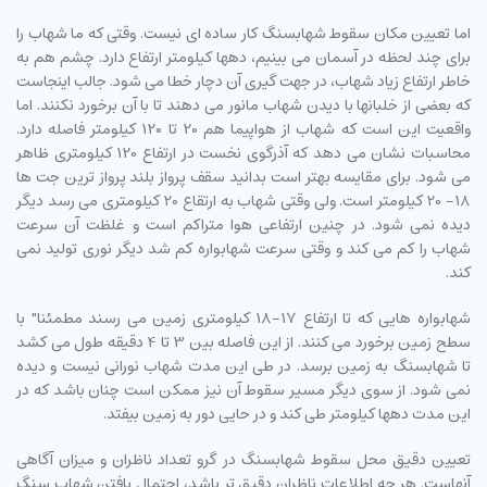
اما تعیین مکان سقوط شهابسنگ کار ساده ای نیست. وقتی که ما شهاب را
برای چند لحظه در آسمان می بینیم، دهها کیلومتر ارتفاع دارد. چشم هم به
خاطر ارتفاع زیاد شهاب، در جهت گیری آن دچار خطا می شود. جالب اینجاست
که بعضی از خلبانها با دیدن شهاب مانور می دهند تا با آن برخورد نکنند. اما
واقعیت این است که شهاب از هواپیما هم 20 تا 120 کیلومتر فاصله دارد.
محاسبات نشان می دهد که آذرگوی نخست در ارتفاع 120 کیلومتری ظاهر
می شود. برای مقایسه بهتر است بدانید سقف پرواز بلند پرواز ترین جت ها
18- 20 کیلومتر است. ولی وقتی شهاب به ارتقاع 20 کیلومتری می رسد دیگر
دیده نمی شود. در چنین ارتفاعی هوا متراکم است و غلظت آن سرعت
شهاب را کم می کند و وقتی سرعت شهابواره کم شد دیگر نوری تولید نمی
کند.
شهابواره هایی که تا ارتفاع 17-18 کیلومتری زمین می رسند مطمئنا" با
سطح زمین برخورد می کنند. از این فاصله بین 3 تا 4 دقیقه طول می کشد
تا شهابسنگ به زمین برسد. در طی این مدت شهاب نورانی نیست و دیده
نمی شود. از سوی دیگر مسیر سقوط آن نیز ممکن است چنان باشد که در
این مدت دهها کیلومتر طی کند و در حایی دور به زمین بیفتد.
تعیین دقیق محل سقوط شهابسنگ در گرو تعداد ناظران و میزان آگاهی
آنهاست. هر چه اطلاعات ناظران دقیق تر باشد، احتمال یافتن شهاب سنگ