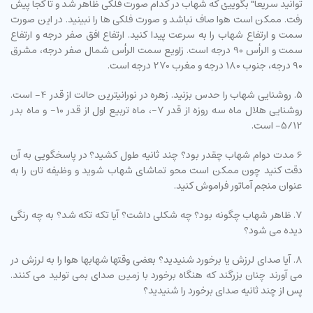
توانید سریعا" بگوییئ که شهاب در کدام صورت فلکی ظاهر شد و تا کجا پیش
رفت. ممکن است هوا صاف نباشد و صورت فلکی ها را نبینید. در این صورت
سمت و ارتفاع شهاب را به سرعت پیدا کنید. ارتفاع افق صفر درجه و ارتفاع
سمت و الرأس 90 درجه است. زاویع سمت الرأس شمال صفر درجه، مشرق
90 درجه، جنوب 180 درجه و مغرب 270 درجه است.
5. روشنایی شهاب را حدس بزنید. زهره در نورانیترین حالت از قدر 4- است.
روشنایی هلال ماه سه روزه از قدر 7-، ماه تربیع اول از قدر 10- و ماه بدر
5/12- است.
6 مدت دوام شهاب چقدر بود؟ چند ثانیه طول کشید؟ در پاسخگویی به آن
دقت کنید چون ممکن است محو تماشای شهاب شوید و وظیفه تان را به
عنوان منجم آماتور فراموش کنید.
7. ظاهر شهاب چگونه بود؟ چه شکلی داشت؟ آیا تکه تکه شد؟ به چه رنگی
دیده می شود؟
8. آیا صدای لرزش یا برخورد شنیدید؟ بعضی وقتها شهابها هوا را به لرزش در
می آورند چنان بزرگند که هنگاه برخورد با زمین صدای بمی تولید می کنند.
پس از چند ثانیه صدای برخورد را شنیدید؟